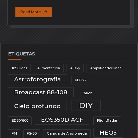
Read More
ETIQUETAS
1090 Mhz
Alimentación
Allsky
Amplificador lineal
Astrofotografía
BLF177
Broadcast 88-108
Canon
DIY
Cielo profundo
EOS350D ACF
ED80/600
FlightRadar
HEQ5
FM
FS-60
Galaxia de Andrómeda