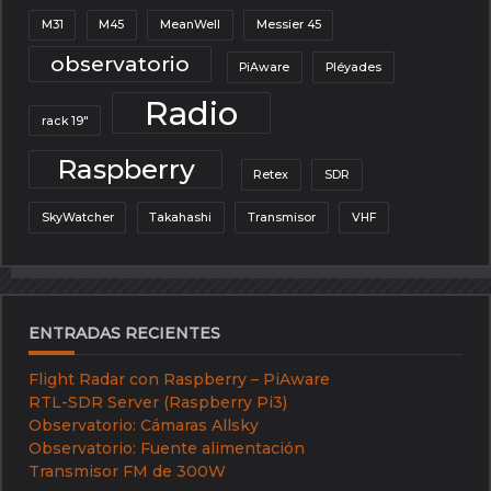
M31
M45
MeanWell
Messier 45
observatorio
PiAware
Pléyades
Radio
rack 19"
Raspberry
Retex
SDR
SkyWatcher
Takahashi
Transmisor
VHF
ENTRADAS RECIENTES
Flight Radar con Raspberry – PiAware
RTL-SDR Server (Raspberry Pi3)
Observatorio: Cámaras Allsky
Observatorio: Fuente alimentación
Transmisor FM de 300W